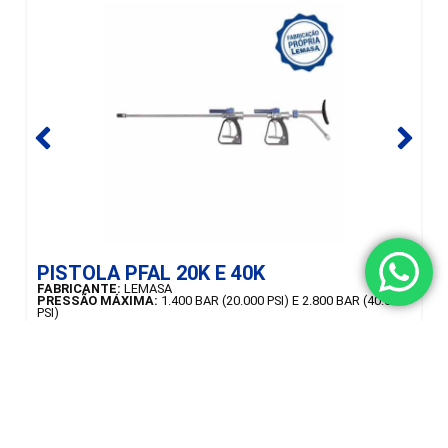
SAIBA MAIS
PISTOLA PFAL 20K E 40K
D
FABRICANTE:
LEMASA
F
PRESSÃO MÁXIMA:
1.400 BAR (20.000 PSI) E 2.800 BAR (40.000
P
PSI)